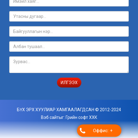
ИЛГЭЭХ
БҮХ ЭРХ ХУУЛИАР ХАМГААЛАГДСАН © 2012-2024
Вэб сайт
ыг:
Грийн софт ХХК
Оффис: +
Дуудлагын төв