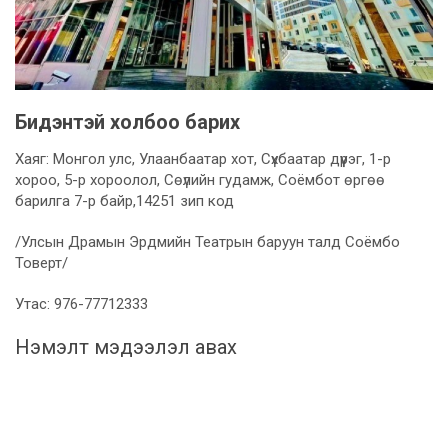
Бидэнтэй холбоо барих
Хаяг: Монгол улс, Улаанбаатар хот, Сүхбаатар дүүрэг, 1-р
хороо, 5-р хороолол, Сөүлийн гудамж, Соёмбот өргөө
барилга 7-р байр,14251 зип код
/Улсын Драмын Эрдмийн Театрын баруун талд Соёмбо
Товерт/
Утас: 976-77712333
Нэмэлт мэдээлэл авах