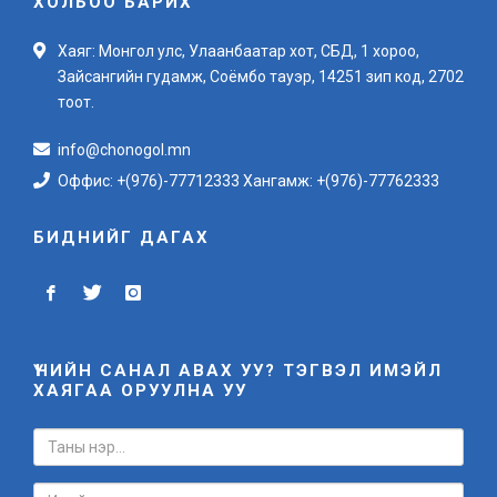
ХОЛБОО БАРИХ
Хаяг: Монгол улс, Улаанбаатар хот, СБД, 1 хороо,
Зайсангийн гудамж, Соёмбо тауэр, 14251 зип код, 2702
тоот.
info@chonogol.mn
Оффис: +(976)-77712333 Хангамж: +(976)-77762333
БИДНИЙГ ДАГАХ
ҮНИЙН САНАЛ АВАХ УУ? ТЭГВЭЛ ИМЭЙЛ
ХАЯГАА ОРУУЛНА УУ