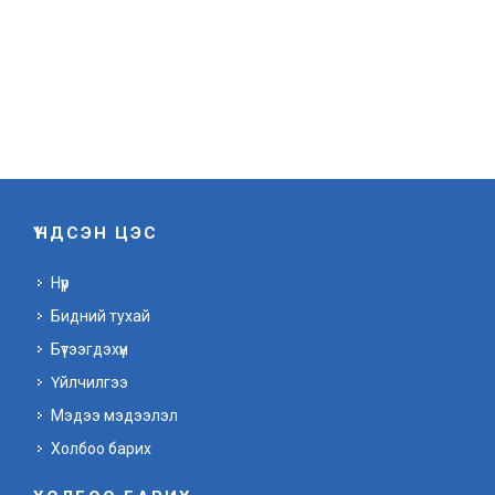
ҮНДСЭН ЦЭС
Нүүр
Бидний тухай
Бүтээгдэхүүн
Үйлчилгээ
Мэдээ мэдээлэл
Холбоо барих