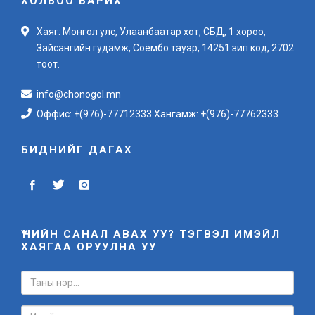
ХОЛБОО БАРИХ
Хаяг: Монгол улс, Улаанбаатар хот, СБД, 1 хороо,
Зайсангийн гудамж, Соёмбо тауэр, 14251 зип код, 2702
тоот.
info@chonogol.mn
Оффис: +(976)-77712333 Хангамж: +(976)-77762333
БИДНИЙГ ДАГАХ
ҮНИЙН САНАЛ АВАХ УУ? ТЭГВЭЛ ИМЭЙЛ
ХАЯГАА ОРУУЛНА УУ