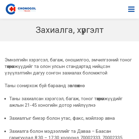
Захиалга, хүргэлт
Эмнэлгийн хэрэгсэл, багаж, оношилгоо, эмчилгээний тоног
төхөөрөмжүүдийг та олон улсын стандартад нийцсэн
үзүүлэлтийн дагуу сонгон захиалах боломжтой
Таны сонирхож буй бараанд зөвлөгөө өгнө
Таны захиалсан хэрэгсэл, багаж, тоног төхөөрөмжүүдийг
ажлын 21-45 хоногийн дотор нийлүүлнэ
Захиалгыг биеэр болон утас, факс, мэйлээр авна
Захиалга болон мэдээллийг та Даваа – Баасан
гаригуудад 8:30 – 17:30 хооронд 70002333, 70002335