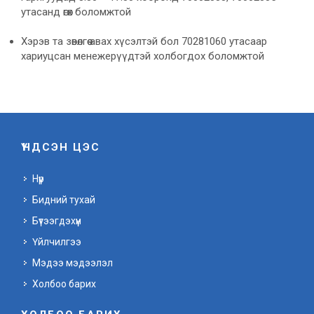
утасанд өгөх боломжтой
Хэрэв та зөвөлгөө авах хүсэлтэй бол 70281060 утасаар
хариуцсан менежерүүдтэй холбогдох боломжтой
ҮНДСЭН ЦЭС
Нүүр
Бидний тухай
Бүтээгдэхүүн
Үйлчилгээ
Мэдээ мэдээлэл
Холбоо барих