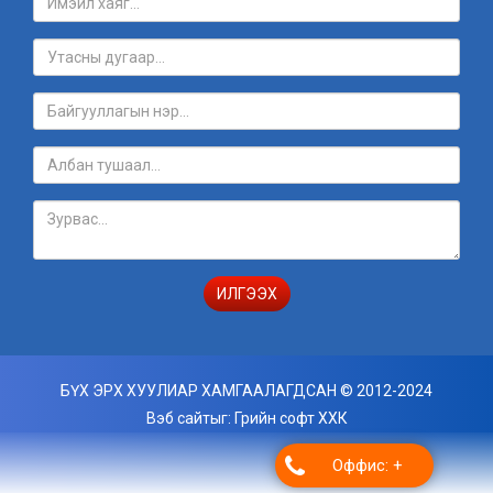
ИЛГЭЭХ
БҮХ ЭРХ ХУУЛИАР ХАМГААЛАГДСАН © 2012-2024
Вэб сайт
ыг:
Грийн софт ХХК
Дуудлагын төв
Оффис: +