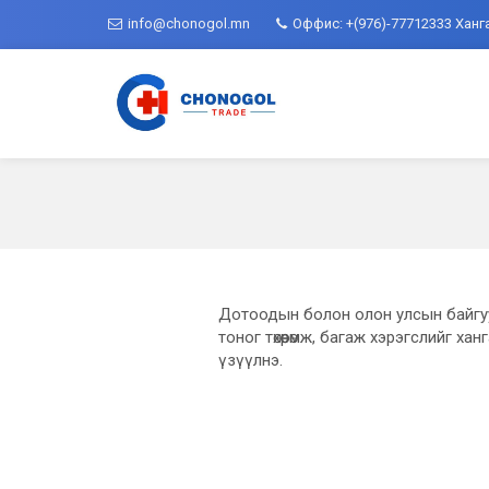
info@chonogol.mn
Оффис: +(976)-77712333 Ханг
Дотоодын болон олон улсын байгу
тоног төхөөрөмж, багаж хэрэгслийг х
үзүүлнэ.