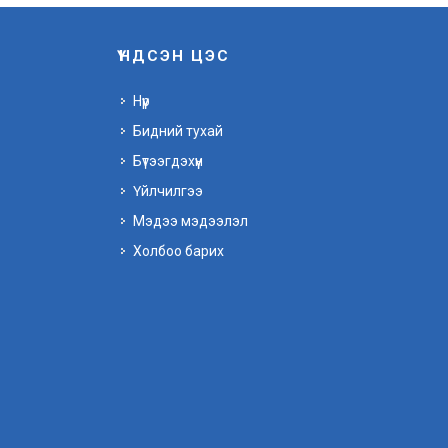
ҮНДСЭН ЦЭС
Нүүр
Бидний тухай
Бүтээгдэхүүн
Үйлчилгээ
Мэдээ мэдээлэл
Холбоо барих