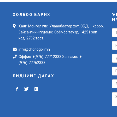
ХОЛБОО БАРИХ
Ү
И
Хаяг: Монгол улс, Улаанбаатар хот, СБД, 1 хороо,
Зайсангийн гудамж, Соёмбо тауэр, 14251 зип
код, 2702 тоот.
info@chonogol.mn
Оффис: +(976)-77712333 Хангамж: +
(976)-77762333
БИДНИЙГ ДАГАХ