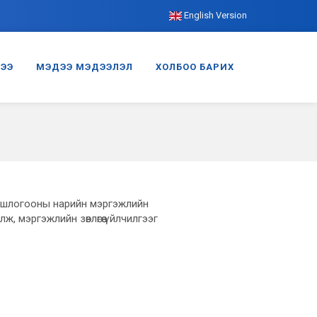
English Version
ГЭЭ
МЭДЭЭ МЭДЭЭЛЭЛ
ХОЛБОО БАРИХ
ошлогооны нарийн мэргэжлийн
, мэргэжлийн зөвлөгөө үйлчилгээг