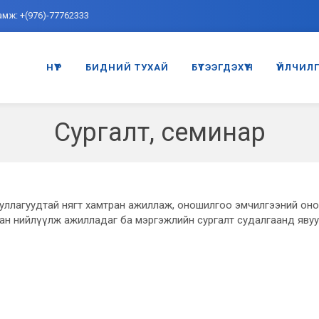
амж: +(976)-77762333
НҮҮР
БИДНИЙ ТУХАЙ
БҮТЭЭГДЭХҮҮН
ҮЙЛЧИЛ
Сургалт, семинар
уллагуудтай нягт хамтран ажиллаж, оношилгоо эмчилгээний он
анган нийлүүлж ажилладаг ба мэргэжлийн сургалт судалгаанд явуулж