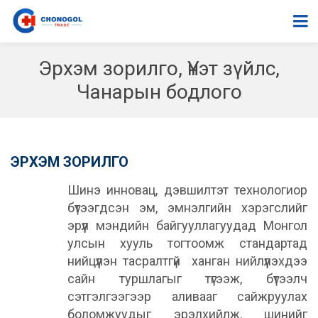
Эрхэм зорилго, Үнэт зүйлс,
Чанарын бодлого
ЭРХЭМ ЗОРИЛГО
Шинэ инновац, дэвшилтэт технологиор
бүтээгдсэн эм, эмнэлгийн хэрэгслийг
эрүүл мэндийн байгууллагуудад Монгол
улсын хууль тогтоомж стандартад
нийцүүлэн тасралтгүй ханган нийлүүлэхдээ
сайн туршлагыг түгээж, бүтээлч
сэтгэлгээгээр аливааг сайжруулах
боломжуудыг эрэлхийлж, шинийг