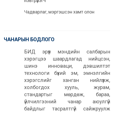
нэвтрүүлэгч
Чадварлаг, мэргэшсэн хамт олон
ЧАНАРЫН БОДЛОГО
БИД эрүүл мэндийн салбарын
хэрэгцээ шаардлагад нийцсэн,
шинэ инноваци, дэвшилтэт
технологи бүхий эм, эмнэлгийн
хэрэгслийг ханган нийлүүлж,
холбогдох хууль, журам,
стандартыг мөрдөж, бараа,
үйлчилгээний чанар аюулгүй
байдлыг тасралтгүй сайжруулж