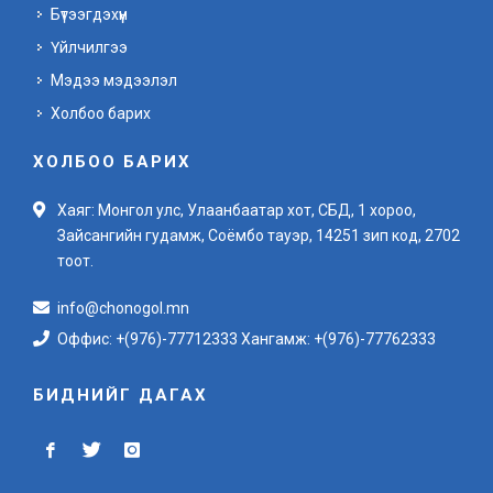
Бүтээгдэхүүн
Үйлчилгээ
Мэдээ мэдээлэл
Холбоо барих
ХОЛБОО БАРИХ
Хаяг: Монгол улс, Улаанбаатар хот, СБД, 1 хороо,
Зайсангийн гудамж, Соёмбо тауэр, 14251 зип код, 2702
тоот.
info@chonogol.mn
Оффис: +(976)-77712333 Хангамж: +(976)-77762333
БИДНИЙГ ДАГАХ