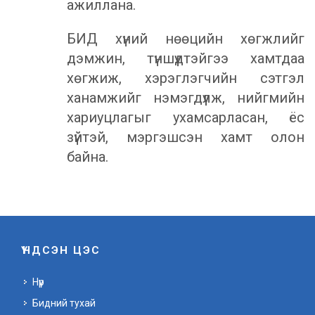
ажиллана.
БИД хүний нөөцийн хөгжлийг
дэмжин, түншүүдтэйгээ хамтдаа
хөгжиж, хэрэглэгчийн сэтгэл
ханамжийг нэмэгдүүлж, нийгмийн
хариуцлагыг ухамсарласан, ёс
зүйтэй, мэргэшсэн хамт олон
байна.
ҮНДСЭН ЦЭС
Нүүр
Бидний тухай