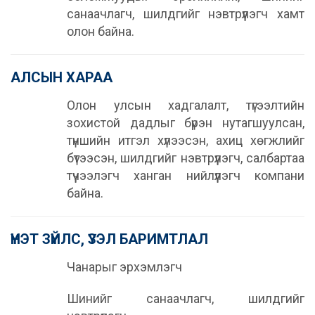
санаачлагч, шилдгийг нэвтрүүлэгч хамт
олон байна.
АЛСЫН ХАРАА
Олон улсын хадгалалт, түгээлтийн
зохистой дадлыг бүрэн нутагшуулсан,
түншийн итгэл хүлээсэн, ахиц хөгжлийг
бүтээсэн, шилдгийг нэвтрүүлэгч, салбартаа
түүчээлэгч ханган нийлүүлэгч компани
байна.
ҮНЭТ ЗҮЙЛС, ҮЗЭЛ БАРИМТЛАЛ
Чанарыг эрхэмлэгч
Шинийг санаачлагч, шилдгийг