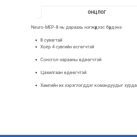
ОНЦЛОГ
Neuro-MEP-8 нь дараахь нэгжүүдээс бүрдэнэ.
8 сувагтай
Хоёр 4 сувгийн өсгөгчтэй
Сонсгол-харааны өдөөгчтэй
Цахилгаан өдөөгчтэй
Хамгийн их хэрэглэгддэг командуудыг хурдан 