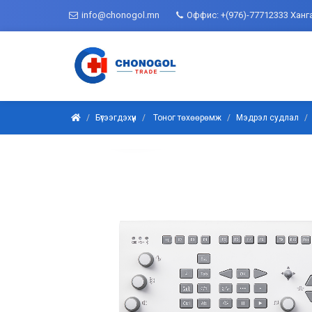
info@chonogol.mn
Оффис: +(976)-77712333 Ханг
Бүтээгдэхүүн
Тоног төхөөрөмж
Мэдрэл судлал