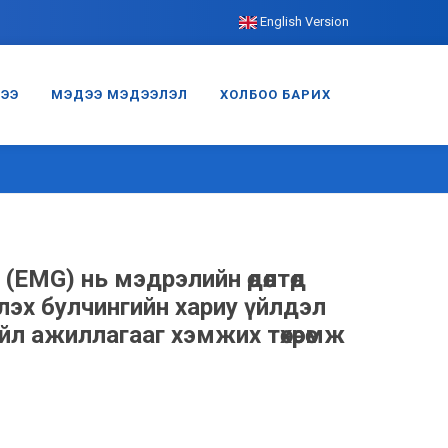
English Version
ГЭЭ
МЭДЭЭ МЭДЭЭЛЭЛ
ХОЛБОО БАРИХ
EMG) нь мэдрэлийн өдөөлтөд
лэх булчингийн хариу үйлдэл
йл ажиллагааг хэмжих төхөөрөмж