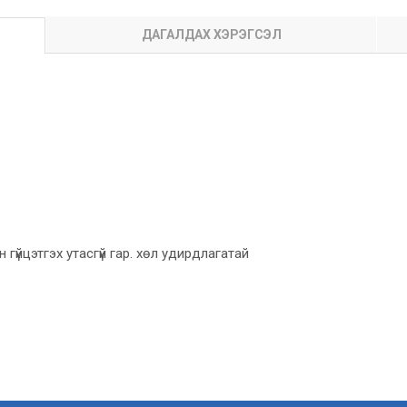
ДАГАЛДАХ ХЭРЭГСЭЛ
гүйцэтгэх утасгүй гар. хөл удирдлагатай