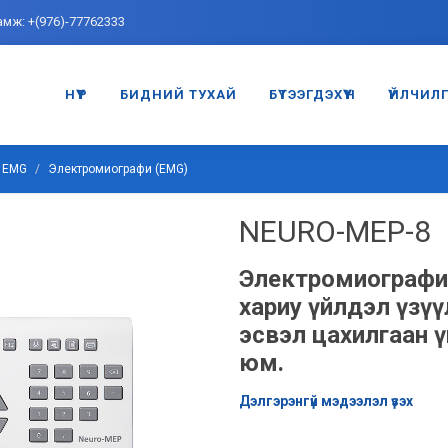
амж: +(976)-77762333
НҮҮР
БИДНИЙ ТУХАЙ
БҮТЭЭГДЭХҮҮН
ҮЙЛЧИЛ
EMG
Электромиографи (EMG)
NEURO-MEP-8
Электромиографи (
хариу үйлдэл үзүү
эсвэл цахилгаан ү
юм.
Дэлгэрэнгүй мэдээлэл үзэх