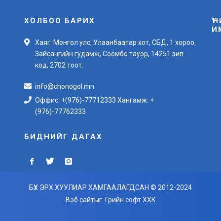
ХОЛБОО БАРИХ
Ү
И
Хаяг: Монгол улс, Улаанбаатар хот, СБД, 1 хороо,
Зайсангийн гудамж, Соёмбо тауэр, 14251 зип
код, 2702 тоот.
info@chonogol.mn
Оффис: +(976)-77712333 Хангамж: +
(976)-77762333
БИДНИЙГ ДАГАХ
БҮХ ЭРХ ХУУЛИАР ХАМГААЛАГДСАН © 2012-2024
Вэб сайт
ыг:
Грийн софт ХХК
Дуудлагын төв