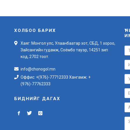
ХОЛБОО БАРИХ
Ү
И
Хаяг: Монгол улс, Улаанбаатар хот, СБД, 1 хороо,
Зайсангийн гудамж, Соёмбо тауэр, 14251 зип
код, 2702 тоот.
info@chonogol.mn
Оффис: +(976)-77712333 Хангамж: +
(976)-77762333
БИДНИЙГ ДАГАХ