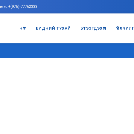
амж: +(976)-77762333
НҮҮР
БИДНИЙ ТУХАЙ
БҮТЭЭГДЭХҮҮН
ҮЙЛЧИЛ