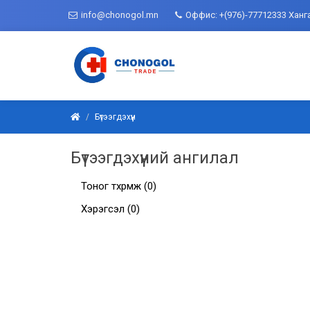
info@chonogol.mn
Оффис: +(976)-77712333 Ханг
Бүтээгдэхүүн
Бүтээгдэхүүний ангилал
Тоног төхөөрөмж
(0)
Хэрэгсэл
(0)