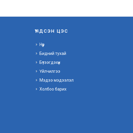
ҮНДСЭН ЦЭС
Нүүр
Бидний тухай
Бүтээгдэхүүн
Үйлчилгээ
Мэдээ мэдээлэл
Холбоо барих