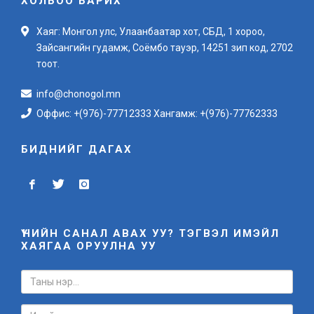
ХОЛБОО БАРИХ
Хаяг: Монгол улс, Улаанбаатар хот, СБД, 1 хороо,
Зайсангийн гудамж, Соёмбо тауэр, 14251 зип код, 2702
тоот.
info@chonogol.mn
Оффис: +(976)-77712333 Хангамж: +(976)-77762333
БИДНИЙГ ДАГАХ
ҮНИЙН САНАЛ АВАХ УУ? ТЭГВЭЛ ИМЭЙЛ
ХАЯГАА ОРУУЛНА УУ