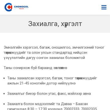
Захиалга, хүргэлт
Эмнэлгийн хэрэгсэл, багаж, оношилгоо, эмчилгээний тоног
төхөөрөмжүүдийг та олон улсын стандартад нийцсэн
үзүүлэлтийн дагуу сонгон захиалах боломжтой
Таны сонирхож буй бараанд зөвлөгөө өгнө
Таны захиалсан хэрэгсэл, багаж, тоног төхөөрөмжүүдийг
ажлын 21-45 хоногийн дотор нийлүүлнэ
Захиалгыг биеэр болон утас, факс, мэйлээр авна
Захиалга болон мэдээллийг та Даваа – Баасан
гаригуудад 8:30 – 17:30 хооронд 70002333, 70002335