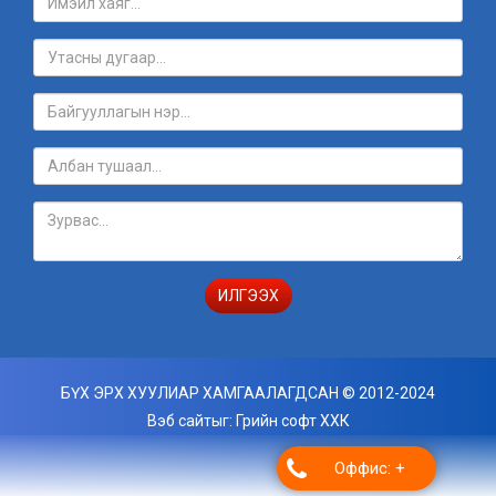
ИЛГЭЭХ
БҮХ ЭРХ ХУУЛИАР ХАМГААЛАГДСАН © 2012-2024
Вэб сайт
ыг:
Грийн софт ХХК
Дуудлагын төв
Оффис: +