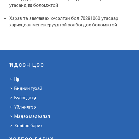
утасанд өгөх боломжтой
Хэрэв та зөвөлгөө авах хүсэлтэй бол 70281060 утасаар
хариуцсан менежерүүдтэй холбогдох боломжтой
ҮНДСЭН ЦЭС
Нүүр
Бидний тухай
Бүтээгдэхүүн
Үйлчилгээ
Мэдээ мэдээлэл
Холбоо барих