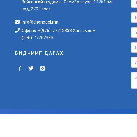
Зайсангийн гудамж, Соёмбо тауэр, 14251 зип
код, 2702 тоот.
info@chonogol.mn
Оффис: +(976)-77712333 Хангамж: +
(976)-77762333
БИДНИЙГ ДАГАХ
БҮХ ЭРХ ХУУЛИАР ХАМГААЛАГДСАН © 2012-2024
Вэб сайт
ыг:
Грийн софт ХХК