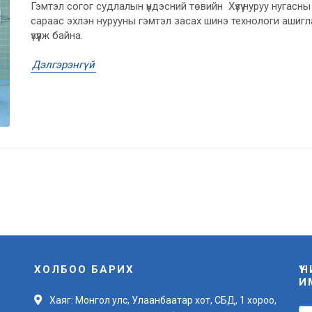
Гэмтэл согог судлалын үндэсний төвийн Хүзүү нуруу нугасн
сараас эхлэн нурууны гэмтэл засах шинэ технологи ашигл
үзүүүлж байна.
Дэлгэрэнгүй
ХОЛБОО БАРИХ
Ү
И
Хаяг: Монгол улс, Улаанбаатар хот, СБД, 1 хороо,