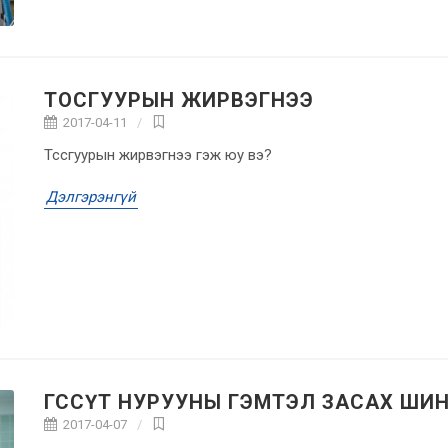
ТОСГУУРЫН ЖИРВЭГНЭЭ
2017-04-11
Тссгуурын жирвэгнээ гэж юу вэ?
Дэлгэрэнгүй
ГССҮТ НУРУУНЫ ГЭМТЭЛ ЗАСАХ ШИ
2017-04-07