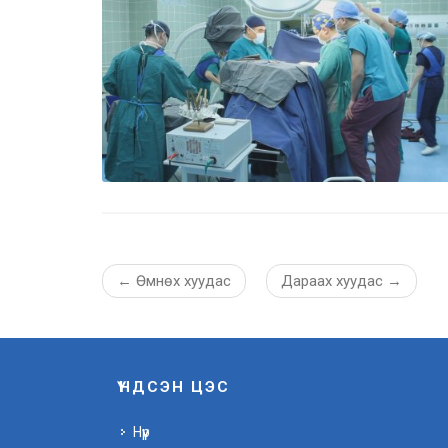
←
Өмнөх хуудас
Дараах хуудас
→
ҮНДСЭН ЦЭС
Нүүр