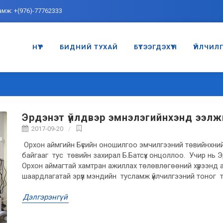
амж: +(976)-77762333
НҮҮР
БИДНИЙ ТУХАЙ
БҮТЭЭГДЭХҮҮН
ҮЙЛЧИЛ
Эрдэнэт үйлдвэр эмнэлэгийнхэнд ээлж
2017-09-20
Орхон аймгийн Бүсийн оношилгоо эмчилгээний төвийнхни
байгааг тус төвийн захирал Б.Батсүх онцоллоо. Учир нь 
Орхон аймагтай хамтран ажиллах төлөвлөгөөний хүрээнд 
шаардлагатай эрүүл мэндийн тусламж үйлчилгээний тоно
Дэлгэрэнгүй