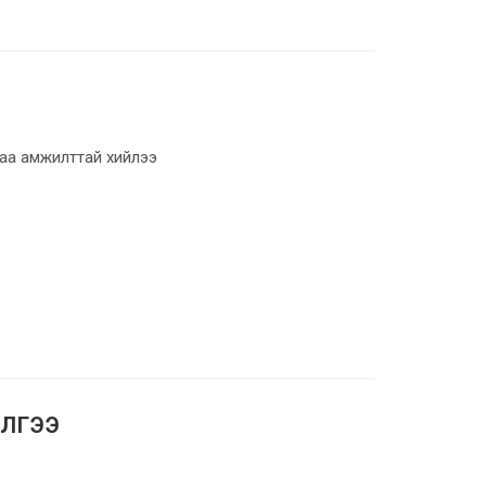
гаа амжилттай хийлээ
ИЛГЭЭ