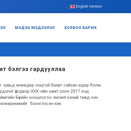
English Version
ГЭЭ
МЭДЭЭ МЭДЭЭЛЭЛ
ХОЛБОО БАРИХ
ит бэлгээ гардууллаа
й хувьд өнөөдөр онцгой баярт сайхан өдөр болж
Эрдэнэт үйлдвэр ХХК-ийн хамт олон 2017 онд
аймгийн Бүсийн оношлогоо эмчилгээний төвд нэн
г төхөөрөмжийг бэлэглэсэн юм.