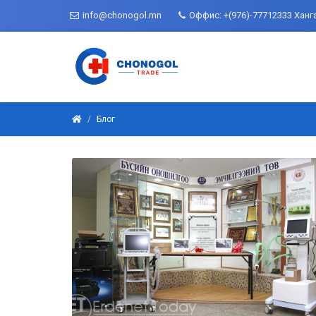
info@chonogol.mn
Оффис: +(976)-77712333 Ханг
Блог