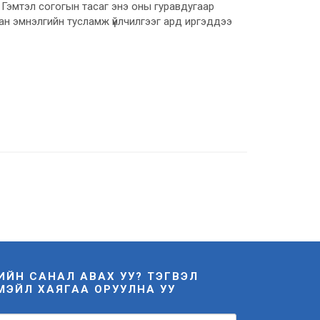
ы Гэмтэл согогын тасаг энэ оны гуравдугаар
ан эмнэлгийн тусламж үйлчилгээг ард иргэддээ
НИЙН САНАЛ АВАХ УУ? ТЭГВЭЛ
МЭЙЛ ХАЯГАА ОРУУЛНА УУ