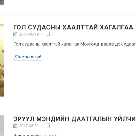
ГОЛ СУДАСНЫ ХААЛТТАЙ ХАГАЛГАА
2017-06-19
Гол судасны хаалттай хагалгаа Монголд дөрөв дэх удаа
Дэлгэрэнгүй
ЭРҮҮЛ МЭНДИЙН ДААТГАЛЫН ҮЙЛЧ
2017-05-03
Эрүүл мэндийн даатгал