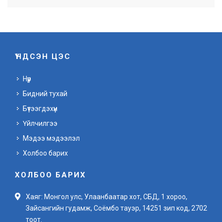
ҮНДСЭН ЦЭС
Нүүр
Бидний тухай
Бүтээгдэхүүн
Үйлчилгээ
Мэдээ мэдээлэл
Холбоо барих
ХОЛБОО БАРИХ
Хаяг: Монгол улс, Улаанбаатар хот, СБД, 1 хороо,
Зайсангийн гудамж, Соёмбо тауэр, 14251 зип код, 2702
тоот.