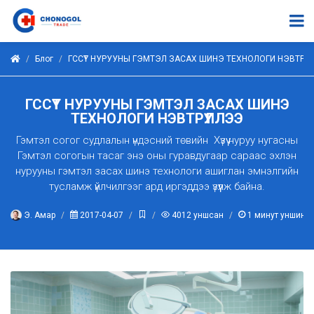
Блог
ГССҮТ НУРУУНЫ ГЭМТЭЛ ЗАСАХ ШИНЭ ТЕХНОЛОГИ НЭВТРҮҮЛ
ГССҮТ НУРУУНЫ ГЭМТЭЛ ЗАСАХ ШИНЭ
ТЕХНОЛОГИ НЭВТРҮҮЛЛЭЭ
Гэмтэл согог судлалын үндэсний төвийн Хүзүү нуруу нугасны
Гэмтэл согогын тасаг энэ оны гуравдугаар сараас эхлэн
нурууны гэмтэл засах шинэ технологи ашиглан эмнэлгийн
тусламж үйлчилгээг ард иргэддээ үзүүүлж байна.
Э. Амар
2017-04-07
4012
уншсан
1
минут уншина