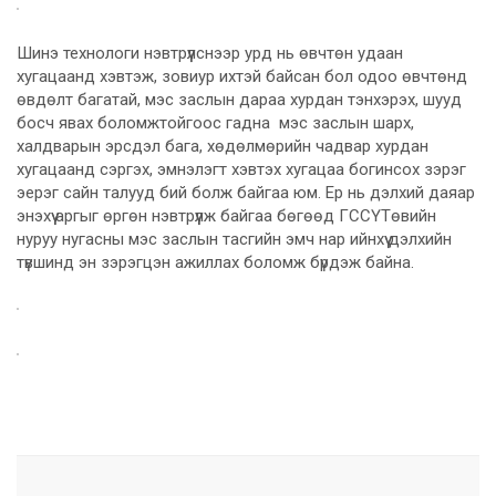
Шинэ технологи нэвтрүүлснээр урд нь өвчтөн удаан
хугацаанд хэвтэж, зовиур ихтэй байсан бол одоо өвчтөнд
өвдөлт багатай, мэс заслын дараа хурдан тэнхэрэх, шууд
босч явах боломжтойгоос гадна мэс заслын шарх,
халдварын эрсдэл бага, хөдөлмөрийн чадвар хурдан
хугацаанд сэргэх, эмнэлэгт хэвтэх хугацаа богинсох зэрэг
эерэг сайн талууд бий болж байгаа юм. Ер нь дэлхий даяар
энэхүү аргыг өргөн нэвтрүүлж байгаа бөгөөд ГССҮТөвийн
нуруу нугасны мэс заслын тасгийн эмч нар ийнхүү дэлхийн
түвшинд эн зэрэгцэн ажиллах боломж бүрдэж байна.