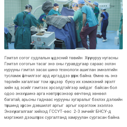
Гэмтэл согог судлалын үндэсний төвийн Хүзүү нуруу нугасны
Гэмтэл согогын тасаг энэ оны гуравдугаар сараас эхлэн
нурууны гэмтэл засах шинэ технологи ашиглан эмнэлгийн
тусламж үйлчилгээг ард иргэддээ үзүүүлж байна. Өмнө нь энэ
төрлийн хагалгааг том хүрцээр буюу их хэмжээний зүсэлт
хийн эд эсийг гэмтээх эрсэлдтэйгээр хийдэг байсан бол
одоо энэхүү шинэ арга нэвтрүүлсэнээр өвчтөнд хөнөөл
багатай, арьсны гаднаас нурууны хугаралыг бэхлэх дэлхийн
түвшинд хүрсэн дэвшилэт аргыг аргыг хэрэглэж эхэллээ.
Энэхүү хагалгааг хийхэд ГССҮТ-өөс 2-3 эмчийг БНСУ-д
мэргэжил дээшлүүлэх сургалтанд хамруулан сургасан байна.