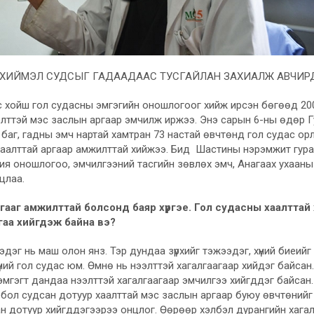
 ХИЙМЭЛ СУДСЫГ ГАДААДААС ТУСГАЙЛАН ЗАХИАЛЖ АВЧИР
 хойш гол судасны эмгэгийн оношлогоог хийж ирсэн бөгөөд 2008
элттэй мэс заслын аргаар эмчилж иржээ. Энэ сарын 6-ны өдөр Г
баг, гадны эмч нартай хамтран 73 настай өвчтөнд гол судас о
хаалттай аргаар амжилттай хийжээ. Бид Шастины нэрэмжит гура
ия оношлогоо, эмчилгээний тасгийн зөвлөх эмч, Анагаах ухаан
цлаа.
гааг амжилттай болсонд баяр хүргэе. Гол судасны хаалттай
гаа хийгдэж байна вэ?
эдэг нь маш олон янз. Тэр дундаа зүрхийг тэжээдэг, хүний биеий
ний гол судас юм. Өмнө нь нээлттэй хагалгаагаар хийдэг байсан. 
 эмгэгт дандаа нээлттэй хагалгаагаар эмчилгээ хийгддэг байсан
 бол судсан дотуур хаалттай мэс заслын аргаар буюу өвчтөнийг 
ан дотуур хийгддэгээрээ онцлог. Өөрөөр хэлбэл дурангийн хагал