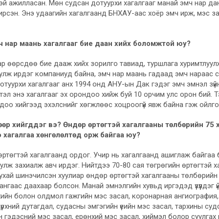
үүнтэй ажилласан. Мөн судсан дотуурхи хагалгааг манай эмч нар 
ирсэн. Энэ удаагийн хагалгаанд БНХАУ-аас хоёр эмч ирж, мэс з
 нар маань хагалгааг бие даан хийх боломжтой юу?
р өөрсдөө бие дааж хийх зорилго тавиад, туршлага хуримтлуулж
уулж ирдэг компаниуд байна, эмч нар маань гадаад эмч нараас 
отуурхи хагалгааг анх 1994 онд АНУ-ын Дак гэдэг эмч эмнэл зүйн
ртэл энэ хагалгааг эх орондоо хийж буй 10 орчим улс орон бий. 
ндоо хийгээд эхэлснийг хөгжлөөс хоцроогүй явж байна гэж ойлг
өөр хийгддэг вэ? Өндөр өртөгтэй хагалгааны төлбөрийн 75 
э хагалгаа хөнгөлөлтөд орж байгаа юу?
өртөгтэй хагалгаанд ордог. Учир нь хагалгаанд ашиглаж байгаа б
лж захиалж авч ирдэг. Нийтдээ 70-80 сая төгрөгийн өртөгтэй хаг
хай шинэчилсэн хуулиар өндөр өртөгтэй хагалгааны төлбөрийн 75 
нгаас даахаар болсон. Манай эмнэлгийн хувьд иргэдэд үзүүлдэг 
лхийн болон олдмол гажгийн мэс засал, коронарная ангиография,
зүрхний дутагдал, судасны эмгэгийн үеийн мэс засал, тархины су
уун гэдэсний мэс засал, ерөнхий мэс засал, хиймэл болор суулгах