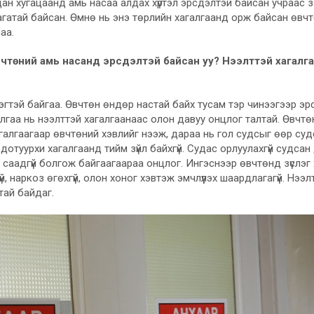
н хугацаанд амь насаа алдах хүртэл эрсдэлтэй байсан учраас 
агатай байсан. Өмнө нь энэ төрлийн хагалгаанд орж байсан өвчтө
аа.
 өвчтөний амь насанд эрсдэлтэй байсан уу? Нээлттэй хагалг
эгтэй байгаа. Өвчтөн өндөр настай байх тусам тэр чинээгээр эр
лгаа нь нээлттэй хагалгаанаас олон давуу онцлог талтай. Өвчтө
хагалгаагаар өвчтөний хэвлийг нээж, дараа нь гол судсыг өөр су
дотуурхи хагалгаанд тийм зүйл байхгүй. Судас орлуулахгүй судсан
саадгүй болгож байгаагаараа онцлог. Ингэснээр өвчтөнд зүслэг х
гүй, наркоз өгөхгүй, олон хоног хэвтэж эмчлүүлэх шаардлагагүй. Нээ
йтай байдаг.