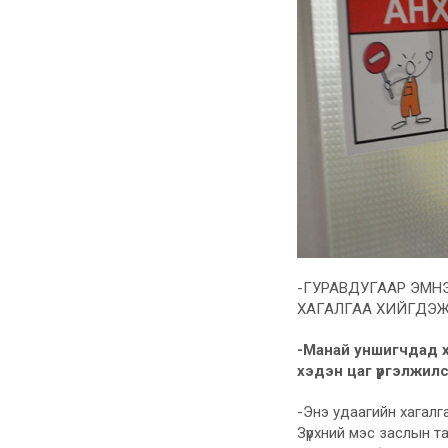
-ГУРАВДУГААР ЭМН
ХАГАЛГАА ХИЙГДЭЖ
-Манай уншигчдад х
хэдэн цаг үргэлжил
-Энэ удаагийн хагалг
Зүрхний мэс заслын т