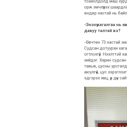
тохиолдолд маш хурда
орж эмчлүүлэх шаардл
өндөр настай нь байл
-Энэхүү хагалгаа нь
давуу талтай вэ?
-Өвчтөн 73 настай эм
Судсан дотуурхи хага
огтлохгүй. Нээлттэй 
хийдэг. Харин судсан 
тавьж, цусны урсгалд 
аюулгүй, цус хэрэглэх
эдгэрэх явц, үр дүн са