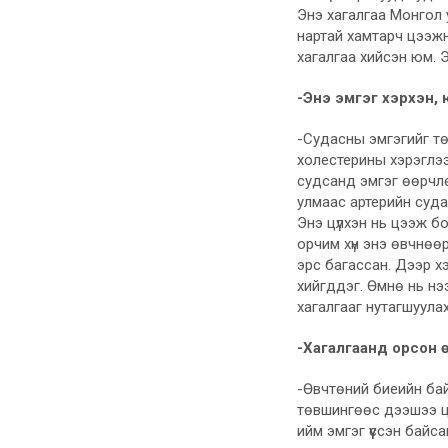
Энэ хагалгаа Монгол 
нартай хамтарч цээжн
хагалгаа хийсэн юм. 
-Энэ эмгэг хэрхэн, 
-Судасны эмгэгийг тө
холестерины хэрэглээ
судсанд эмгэг өөрчлө
улмаас артерийн суда
Энэ цүлхэн нь цээж бо
орчим хүн энэ өвчнөө
эрс багассан. Дээр 
хийгддэг. Өмнө нь нэ
хагалгааг нутагшуула
-Хагалгаанд орсон 
-Өвчтөний биеийн ба
төвшингөөс дээшээ цү
ийм эмгэг үүссэн байса