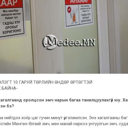
ЭЛЭГТ 10 ГАРУЙ ТӨРЛИЙН ӨНДӨР ӨРТӨГТЭЙ
 БАЙНА-
агалгаанд оролцсон эмч нарын багаа танилцуулахгүй юу. Х
сэн бэ?
аа нийтдээ хоёр цаг гучин минут үргэлжилсэн. Энэ хагалгааны ба
асгийн Мөнгөн-Өлзий эмч, мөн манай наркоз унтуулгын эмч, суда