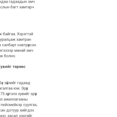
дандаа гадаадын эмч
аслын багт хамтарч
 байгаа. Хэрэгтэй
суралцаж хамтран
 салбарт нэвтрүүлсэн
Тэгэхээр манай эмч
ож болно.
хувийг төрөөс
үх зүйлийг гадаад
алгаа юм. Эрүүл
хүртэлх хувийг эрүүл
үйл ажиллагааны
 пейсмейкэр суулгах,
дсан дотуур хийгдэх
 мэс засал зэргийг