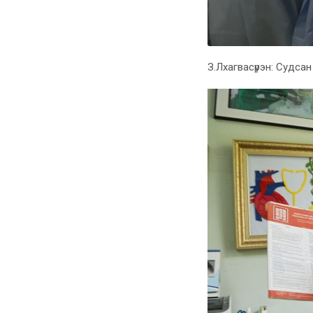
З.Лхагвасүрэн: Судса