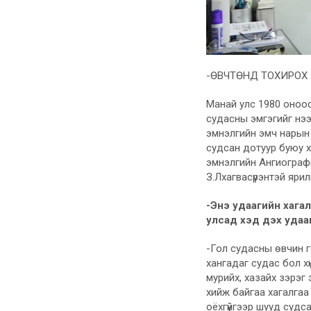
-ӨВЧТӨНД ТОХИРОХ
Манай улс 1980 оноос
судасны эмгэгийг нэ
эмнэлгийн эмч нарын 
судсан дотуур буюу 
эмнэлгийн Ангиограф
З.Лхагвасүрэнтэй ярил
-Энэ удаагийн хагал
улсад хэд дэх удаа
-Гол судасны өвчин г
хангадаг судас бол хү
мурийх, хазайх зэрэг
хийж байгаа хагалгаа
оёхгүйгээр шууд судс