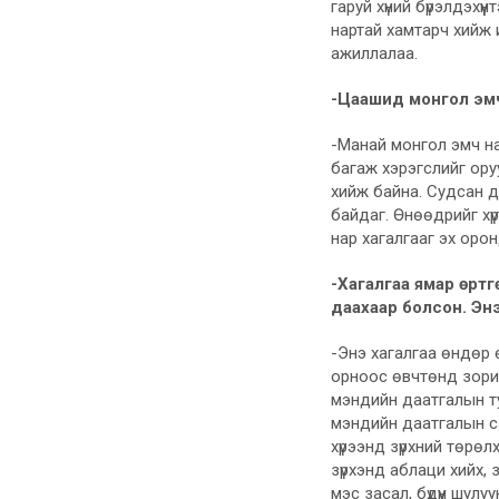
гаруй хүний бүрэлдэх
нартай хамтарч хийж 
ажиллалаа.
-Цаашид монгол эмч
-Манай монгол эмч на
багаж хэрэгслийг ор
хийж байна. Судсан д
байдаг. Өнөөдрийг хү
нар хагалгааг эх оро
-Хагалгаа ямар өртг
даахаар болсон. Эн
-Энэ хагалгаа өндөр 
орноос өвчтөнд зориу
мэндийн даатгалын ту
мэндийн даатгалын са
хүрээнд зүрхний төрө
зүрхэнд аблаци хийх, 
мэс засал, бүдүүн шул