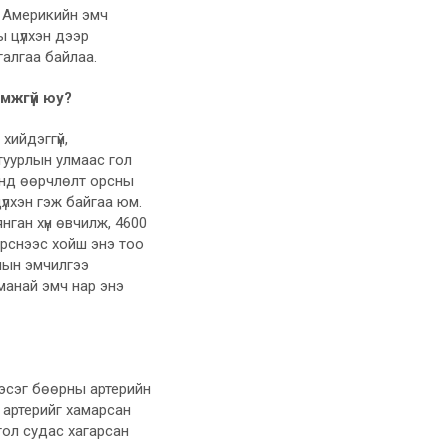
д Америкийн эмч
ы цүлхэн дээр
галгаа байлаа.
омжгүй юу?
хийдэггүй,
атуурлын улмаас гол
энд өөрчлөлт орсны
үлхэн гэж байгаа юм.
нган хүн өвчилж, 4600
эрснээс хойш энэ тоо
лын эмчилгээ
манай эмч нар энэ
эсэг бөөрны артерийн
р артерийг хамарсан
 гол судас хагарсан