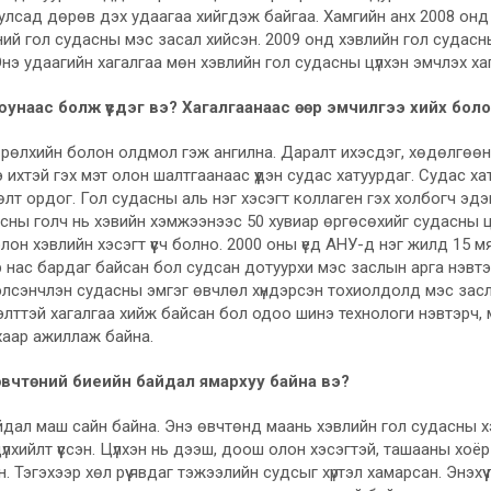
улсад дөрөв дэх удаагаа хийгдэж байгаа. Хамгийн анх 2008 он
ий гол судасны мэс засал хийсэн. 2009 онд хэвлийн гол судасн
Энэ удаагийн хагалгаа мөн хэвлийн гол судасны цүлхэн эмчлэх ха
юунаас болж үүсдэг вэ? Хагалгаанаас өөр эмчилгээ хийх бол
рөлхийн болон олдмол гэж ангилна. Даралт ихэсдэг, хөдөлгөөн 
 ихтэй гэх мэт олон шалтгаанаас үүдэн судас хатуурдаг. Судас х
лт ордог. Гол судасны аль нэг хэсэгт коллаген гэх холбогч эд
сны голч нь хэвийн хэмжээнээс 50 хувиар өргөсөхийг судасны ц
лон хэвлийн хэсэгт үүсч болно. 2000 оны үед АНУ-д нэг жилд 15 мя
р нас бардаг байсан бол судсан дотуурхи мэс заслын арга нэвт
хэлсэнчлэн судасны эмгэг өвчлөл хүндэрсэн тохиолдолд мэс зас
элттэй хагалгаа хийж байсан бол одоо шинэ технологи нэвтэрч, 
хаар ажиллаж байна.
өвчтөний биеийн байдал ямархуу байна вэ?
йдал маш сайн байна. Энэ өвчтөнд маань хэвлийн гол судасны х
лхийлт үүссэн. Цүлхэн нь дээш, доош олон хэсэгтэй, ташааны хоё
н. Тэгэхээр хөл рүү явдаг тэжээлийн судсыг хүртэл хамарсан. Энэхүү