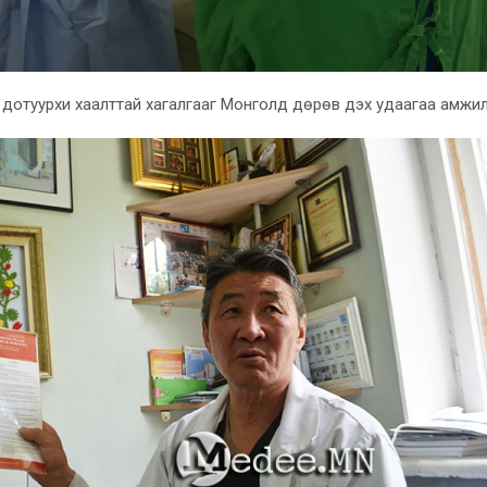
н дотуурхи хаалттай хагалгааг Монголд дөрөв дэх удаагаа амжи