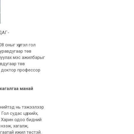
ДАГ-
 оныг хүртэл гол
уравдугаар төв
рлуулах мэс ажилбарыг
вдугаар төв
ы доктор профессор
 хагалгаа манай
г нийтэд нь тэжээлээр
Гол судас цүлхийх,
. Харин одоо бидний
нээж, хагалж,
гаатай ижил төстэй.