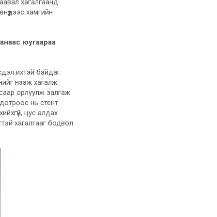
заавал хагалгаанд
нүүдээс хамгийн
аанаас юугаараа
сдэл ихтэй байдаг.
нийг нээж хагалж
дсаар орлуулж залгаж
 дотроос нь стент
ийхгүй, цус алдах
лттэй хагалгааг бодвол