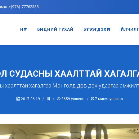
амж: +(976)-77762333
НҮҮР
БИДНИЙ ТУХАЙ
БҮТЭЭГДЭХҮҮН
ҮЙЛЧИЛ
ОЛ СУДАСНЫ ХААЛТТАЙ ХАГАЛГ
ы хаалттай хагалгаа Монголд дөрөв дэх удаагаа амжил
2017-06-19
8659
уншсан
7
минут уншина