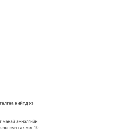
агалгаа нийтдээ
гт манай эмнэлгийн
сны эмч гэх мэт 10