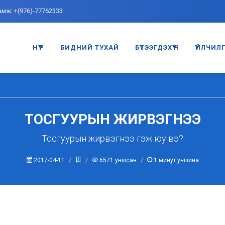
амж: +(976)-77762333
НҮҮР
БИДНИЙ ТУХАЙ
БҮТЭЭГДЭХҮҮН
ҮЙЛЧИЛ
ТОСГУУРЫН ЖИРВЭГНЭЭ
Тссгуурын жирвэгнээ гэж юу вэ?
2017-04-11
6571
уншсан
1
минут уншина