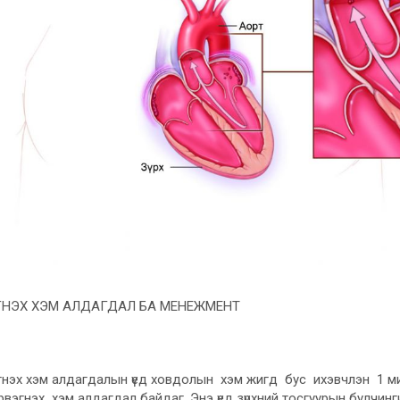
НЭХ ХЭМ АЛДАГДАЛ БА МЕНЕЖМЕНТ
х хэм алдагдалын үед ховдолын хэм жигд бус ихэвчлэн 1 ми
вэгнэх хэм алдагдал байдаг. Энэ үед зүрхний тосгуурын булчинги