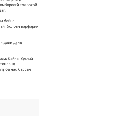
замбараагүй тодорхой
даг.
ч байна.
лтай боловч варфарин
эгчдийн дунд
лж байна. Зүрхний
угацаанд
гүй ба нас барсан