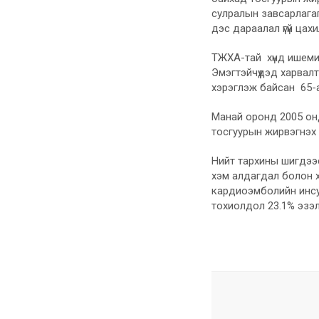
сулралын завсарлагаг
дэс дараалал үгүй цах
ТЖХА-тай хүнд ишемий
Эмэгтэйчүүдэд харва
хэрэглэж байсан 65-а
Манай оронд 2005 онд
тосгуурын жирвэгнэх 
Нийт тархины шигдээс
хэм алдагдал болон 
кардиоэмболийн инсул
тохиолдол 23.1% эзэл