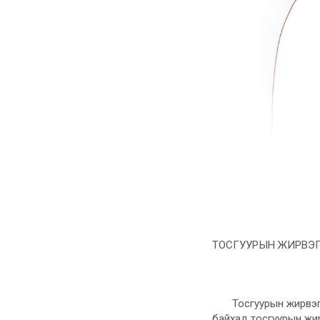
ТОСГУУРЫН ЖИРВЭГ
Тосгуурын жирвэгнэ
байхад тосгуурын жир