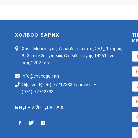
ХОЛБОО БАРИХ
Ү
И
Хаяг: Монгол улс, Улаанбаатар хот, СБД, 1 хороо,
Зайсангийн гудамж, Соёмбо тауэр, 14251 зип
код, 2702 тоот.
info@chonogol.mn
Оффис: +(976)-77712333 Хангамж: +
(976)-77762333
БИДНИЙГ ДАГАХ