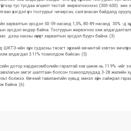
үйгээр тус тусдаа агшилт төстэй жирвэгнэснээс (300-600) эмх 
илгаан үзэгдэл үүсч тосгуурыг чичирсэн, салганасан байдалд оруул
н харвалтын эрсдэл 50-59 насанд 1,5%, 80-89 насанд 30% -д хүр
лтын эрсдэл өндөр байна. Тосгуурын жирвэгнэх хэм алдагдалта
ас дээш насны хүмүүст харвалтын эрсдэл буурч байна. (3)
 ШКТЭ-ийн зүрх судасны тасагт зүрхний өвчинтэй хэвтэн эмчлүүл
хэм алдагдал 3.11% тохиолдож байсан. (5)
ийн дотор кардиоэмболийн гаралтай хэв шинж нь 11.9% -ийг эзэ
хавхлагын эмгэг шалтгаан болсон тохиолдлуудад 3-28 жилийн х
ьт болжээ. Өвчний тавилангийн хувьд эмнэл зүйн сайжрал гараа
ж байна. (6)