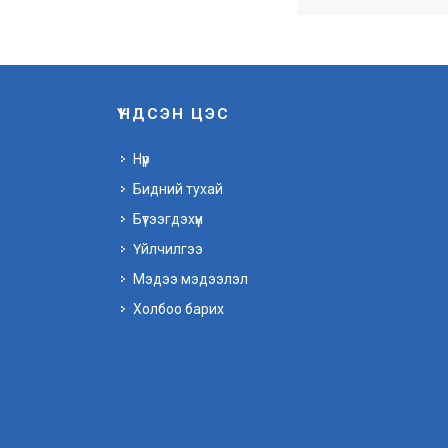
ҮНДСЭН ЦЭС
Нүүр
Бидний тухай
Бүтээгдэхүүн
Үйлчилгээ
Мэдээ мэдээлэл
Холбоо барих