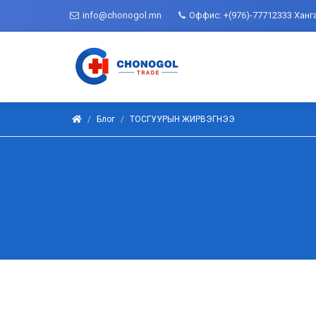
info@chonogol.mn
Оффис: +(976)-77712333 Ханг
Блог
ТОСГУУРЫН ЖИРВЭГНЭЭ