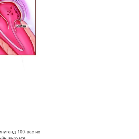
нутанд 100-аас их
йн ширхэгүүд