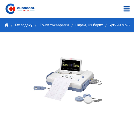
Бүтээгдэхүүн
Тоног төхөөрөмж
Нярай, Эх барих
Ургийн монит