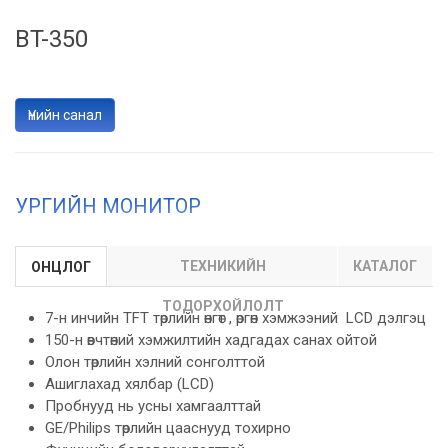
BT-350
Үнийн санал
УРГИЙН МОНИТОР
ТЕХНИКИЙН
КАТАЛОГ
ОНЦЛОГ
ТОДОРХОЙЛОЛТ
7-н инчийн TFT төрлийн өнгөт , өргөн хэмжээний LCD дэлгэц
150-н өвчтөний хэмжилтийн хадгадах санах ойтой
Олон төрлийн хэлний сонголттой
Ашиглахад хялбар (LCD)
Пробнууд нь усны хамгаалттай
GE/Philips төрлийн цааснууд тохирно