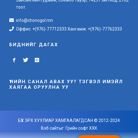
Зайсангийн гудамж, Соёмбо тауэр, 14251 зип код, 2702
тоот.
info@chonogol.mn
Оффис: +(976)-77712333 Хангамж: +(976)-77762333
БИДНИЙГ ДАГАХ
ҮНИЙН САНАЛ АВАХ УУ? ТЭГВЭЛ ИМЭЙЛ
ХАЯГАА ОРУУЛНА УУ
БҮХ ЭРХ ХУУЛИАР ХАМГААЛАГДСАН © 2012-2024
Вэб сайт
ыг:
Грийн софт ХХК