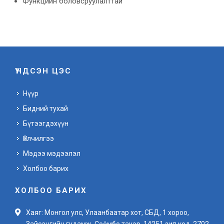
Функцийн боловсруулалттай
ҮНДСЭН ЦЭС
Нүүр
Бидний тухай
Бүтээгдэхүүн
Үйлчилгээ
Мэдээ мэдээлэл
Холбоо барих
ХОЛБОО БАРИХ
Хаяг: Монгол улс, Улаанбаатар хот, СБД, 1 хороо,