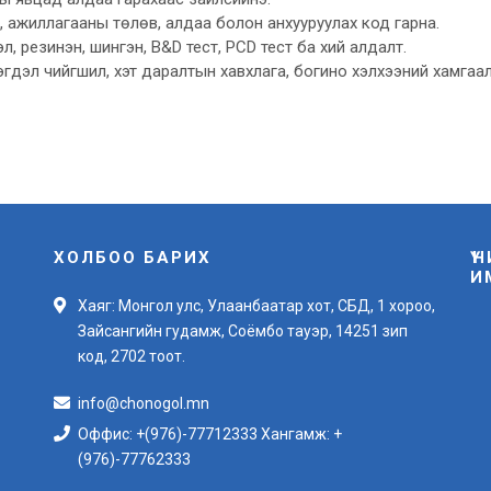
, ажиллагааны төлөв, алдаа болон анхууруулах код гарна.
, резинэн, шингэн, B&D тест, PCD тест ба хий алдалт.
гдэл чийгшил, хэт даралтын хавхлага, богино хэлхээний хамгаал
ХОЛБОО БАРИХ
Ү
И
Хаяг: Монгол улс, Улаанбаатар хот, СБД, 1 хороо,
Зайсангийн гудамж, Соёмбо тауэр, 14251 зип
код, 2702 тоот.
info@chonogol.mn
Оффис: +(976)-77712333 Хангамж: +
(976)-77762333