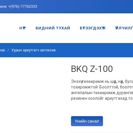
амж: +(976)-77762333
НҮҮР
БИДНИЙ ТУХАЙ
БҮТЭЭГДЭХҮҮН
ҮЙЛЧИЛ
лав
Уурын ариутгагч автоклав
BKQ Z-100
Энэхүү төхөөрөмж нь шүд, нүд, б
тохиромжтой. Боолттой, боолтг
ангилалын төхөөрөмж дурангийн
резинен хоолойг ариутгахад т
Үнийн санал