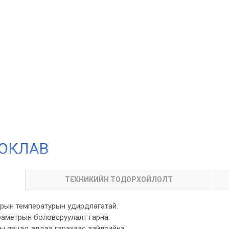
ТОКЛАВ
ТЕХНИКИЙН ТОДОРХОЙЛОЛТ
ерын температурын удирдлагатай.
раметрын боловсруулалт гарна.
ы явцад алдаа гарахаас зайлсийнэ.