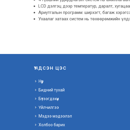
LCD дэлгэц дээр температур, даралт, хугацаа
Ариутгалын программ: ширхэгт, багаж хэрэгсэл
Ухаалаг хатаах систем нь төхөөрөмжийн үлдэ
ҮНДСЭН ЦЭС
Нүүр
Бидний тухай
Бүтээгдэхүүн
Үйлчилгээ
Мэдээ мэдээлэл
Холбоо барих