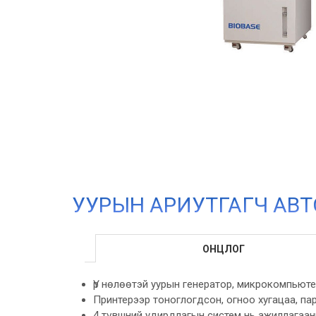
УУРЫН АРИУТГАГЧ АВ
ОНЦЛОГ
Үр нөлөөтэй уурын генератор, микрокомпьют
Принтерээр тоноглогдсон, огноо хугацаа, па
4 түвшний удирдлагын систем нь ажиллагаан