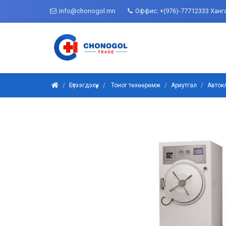
info@chonogol.mn
Оффис: +(976)-77712333 Ханг
Бүтээгдэхүүн
Тоног төхөөрөмж
Ариутгал
Авток