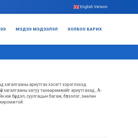
English Version
ГЭЭ
МЭДЭЭ МЭДЭЭЛЭЛ
ХОЛБОО БАРИХ
усад хагалгааны ариутгах хэсэгт хэрэглэхэд
үй хагалгааны хатуу төхөөрөмжийг ариутгахад , А-
 иж бүрдэл, суулгацын багаж, бүтээлэг, зөөлөн
охиромжтой.