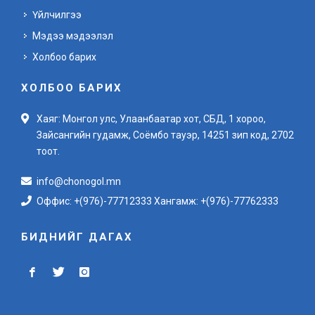
Үйлчилгээ
Мэдээ мэдээлэл
Холбоо барих
ХОЛБОО БАРИХ
Хаяг: Монгол улс, Улаанбаатар хот, СБД, 1 хороо,
Зайсангийн гудамж, Соёмбо тауэр, 14251 зип код, 2702
тоот.
info@chonogol.mn
Оффис: +(976)-77712333 Хангамж: +(976)-77762333
БИДНИЙГ ДАГАХ