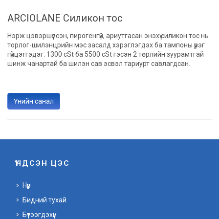
ARCIOLANE Силикон тос
Нэрж цэвэршүүлсэн, пирогенгүй, ариутгасан энэхүү силикон тос нь
торлог-шилэнцрийн мэс засалд хэрэглэгдэх ба тампоны үүрэг
гүйцэтгэдэг. 1300 cSt ба 5500 cSt гэсэн 2 төрлийн зуурамтгай
шинж чанартай ба шилэн сав эсвэл тариурт савлагдсан.
Үнийн санал
ҮНДСЭН ЦЭС
Нүүр
Бидний тухай
Бүтээгдэхүүн