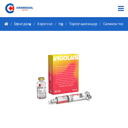
Бүтээгдэхүүн
Хэрэгсэл
Нүд
Торлог-шилэнцэр
Силикон тос