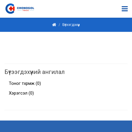
Бүтээгдэхүүн
Бүтээгдэхүүний ангилал
Тоног төхөөрөмж
(0)
Хэрэгсэл
(0)