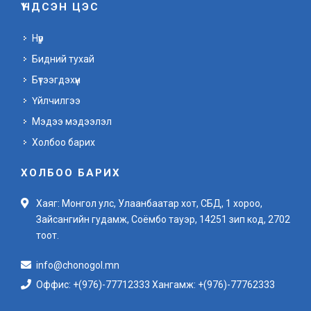
ҮНДСЭН ЦЭС
Нүүр
Бидний тухай
Бүтээгдэхүүн
Үйлчилгээ
Мэдээ мэдээлэл
Холбоо барих
ХОЛБОО БАРИХ
Хаяг: Монгол улс, Улаанбаатар хот, СБД, 1 хороо,
Зайсангийн гудамж, Соёмбо тауэр, 14251 зип код, 2702
тоот.
info@chonogol.mn
Оффис: +(976)-77712333 Хангамж: +(976)-77762333