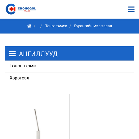
Тоног төхөөрөмж
Дурангийн мэс засал
АНГИЛЛУУД
Тоног төхөөрөмж
Хэрэгсэл