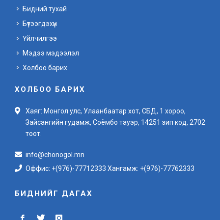
Бидний тухай
Бүтээгдэхүүн
Үйлчилгээ
Мэдээ мэдээлэл
Холбоо барих
ХОЛБОО БАРИХ
Хаяг: Монгол улс, Улаанбаатар хот, СБД, 1 хороо,
Зайсангийн гудамж, Соёмбо тауэр, 14251 зип код, 2702
тоот.
info@chonogol.mn
Оффис: +(976)-77712333 Хангамж: +(976)-77762333
БИДНИЙГ ДАГАХ