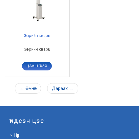
Зөөврийн кварц
Зөөврийн кварц
ЦААШ ҮЗЭХ
←
Өмнөх
Дараах
→
ҮНДСЭН ЦЭС
Нүүр