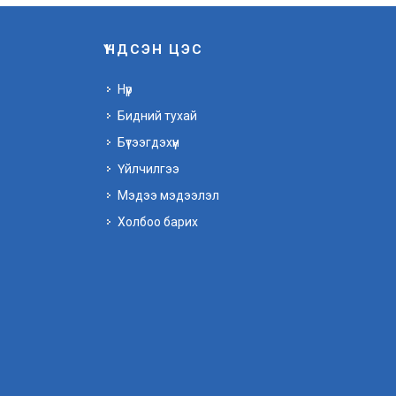
ҮНДСЭН ЦЭС
Нүүр
Бидний тухай
Бүтээгдэхүүн
Үйлчилгээ
Мэдээ мэдээлэл
Холбоо барих