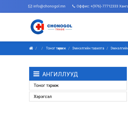
info@chonogol.mn
Оффис: +(976)-77712333 Ханг
Тоног төхөөрөмж
Эмнэлгийн тавилга
Эмнэлгийн
АНГИЛЛУУД
Тоног төхөөрөмж
Хэрэгсэл