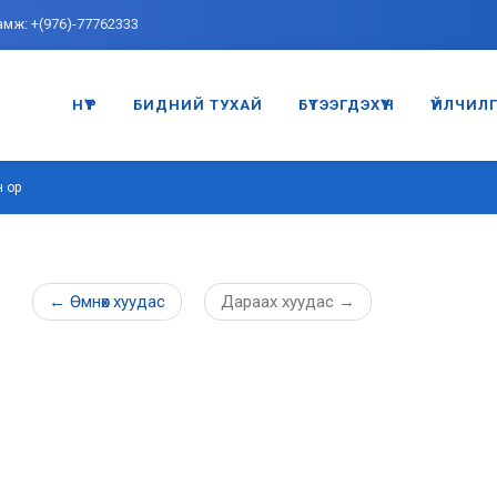
амж: +(976)-77762333
НҮҮР
БИДНИЙ ТУХАЙ
БҮТЭЭГДЭХҮҮН
ҮЙЛЧИЛ
 ор
←
Өмнөх
хуудас
Дараах
хуудас
→