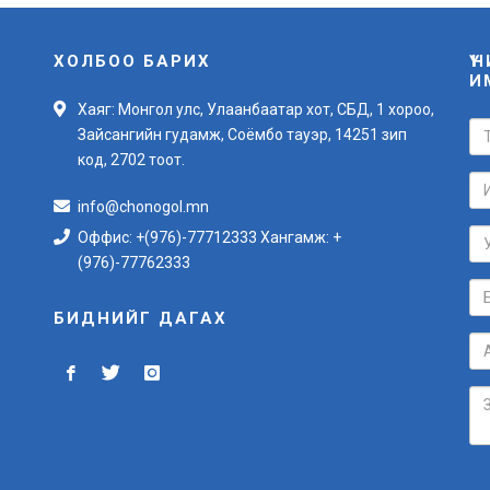
ХОЛБОО БАРИХ
Ү
И
Хаяг: Монгол улс, Улаанбаатар хот, СБД, 1 хороо,
Зайсангийн гудамж, Соёмбо тауэр, 14251 зип
код, 2702 тоот.
info@chonogol.mn
Оффис: +(976)-77712333 Хангамж: +
(976)-77762333
БИДНИЙГ ДАГАХ