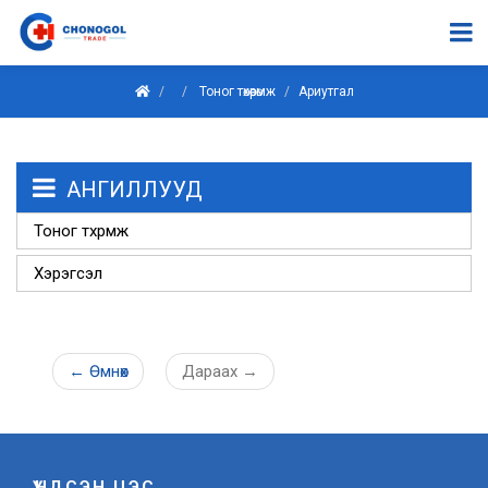
Тоног төхөөрөмж
Ариутгал
АНГИЛЛУУД
Тоног төхөөрөмж
Хэрэгсэл
←
Өмнөх
Дараах
→
ҮНДСЭН ЦЭС