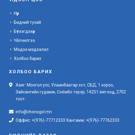
Нүүр
Бидний тухай
Бүтээгдэхүүн
Үйлчилгээ
Мэдээ мэдээлэл
Холбоо барих
ХОЛБОО БАРИХ
Хаяг: Монгол улс, Улаанбаатар хот, СБД, 1 хороо,
Зайсангийн гудамж, Соёмбо тауэр, 14251 зип код, 2702
тоот.
info@chonogol.mn
Оффис: +(976)-77712333 Хангамж: +(976)-77762333