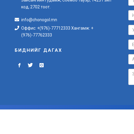
код, 2702 тоот.
info@chonogol.mn
Оффис: +(976)-77712333 Хангамж: +
(976)-77762333
БИДНИЙГ ДАГАХ
БҮХ ЭРХ ХУУЛИАР ХАМГААЛАГДСАН © 2012-2024
Вэб сайт
ыг:
Грийн софт ХХК