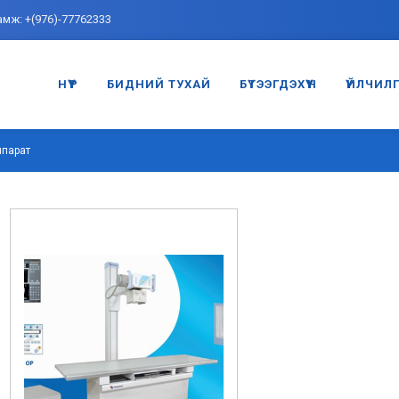
амж: +(976)-77762333
НҮҮР
БИДНИЙ ТУХАЙ
БҮТЭЭГДЭХҮҮН
ҮЙЛЧИЛ
ппарат