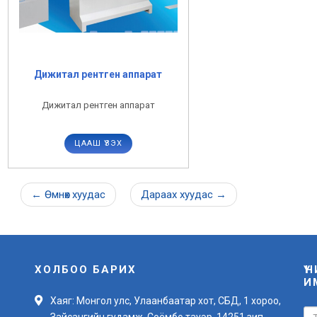
Дижитал рентген аппарат
Дижитал рентген аппарат
ЦААШ ҮЗЭХ
←
Өмнөх
хуудас
Дараах
хуудас
→
ХОЛБОО БАРИХ
Ү
И
Хаяг: Монгол улс, Улаанбаатар хот, СБД, 1 хороо,
Зайсангийн гудамж, Соёмбо тауэр, 14251 зип