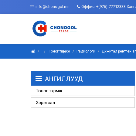
info@chonogol.mn
Оффис: +(976)-77712333 Ханг
Тоног төхөөрөмж
Радиологи
Дижитал рентген а
АНГИЛЛУУД
Тоног төхөөрөмж
Хэрэгсэл