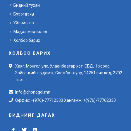
Бидний тухай
Бүтээгдэхүүн
Үйлчилгээ
Мэдээ мэдээлэл
Холбоо барих
ХОЛБОО БАРИХ
Хаяг: Монгол улс, Улаанбаатар хот, СБД, 1 хороо,
Зайсангийн гудамж, Соёмбо тауэр, 14251 зип код, 2702
тоот.
info@chonogol.mn
Оффис: +(976)-77712333 Хангамж: +(976)-77762333
БИДНИЙГ ДАГАХ