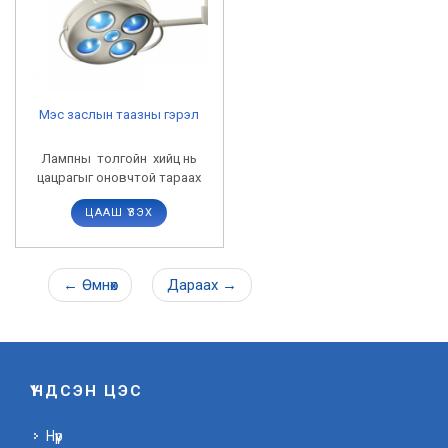
Мэс заслын таазны гэрэл
Лампны толгойн хийц нь
цацрагыг оновчтой тараах
байдлаар хийгдсэн олон
ЦААШ ҮЗЭХ
гэрлүүдтэй.
←
Өмнөх
Дараах
→
ҮНДСЭН ЦЭС
Нүүр