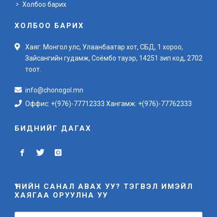
Холбоо барих
ХОЛБОО БАРИХ
Хаяг: Монгол улс, Улаанбаатар хот, СБД, 1 хороо,
Зайсангийн гудамж, Соёмбо тауэр, 14251 зип код, 2702
тоот.
info@chonogol.mn
Оффис: +(976)-77712333 Хангамж: +(976)-77762333
БИДНИЙГ ДАГАХ
ҮНИЙН САНАЛ АВАХ УУ? ТЭГВЭЛ ИМЭЙЛ
ХАЯГАА ОРУУЛНА УУ