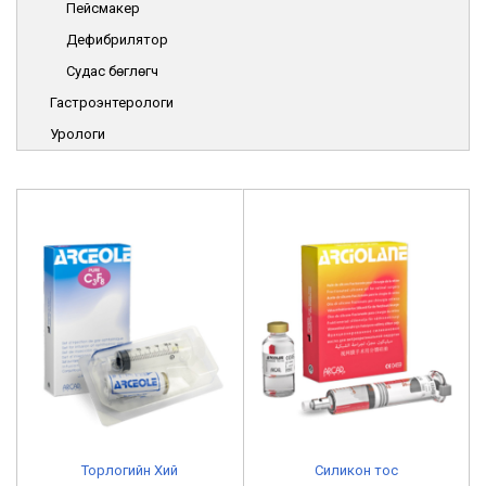
Пейсмакер
Дефибрилятор
Судас бөглөгч
Гастроэнтерологи
Урологи
Торлогийн Хий
Силикон тос