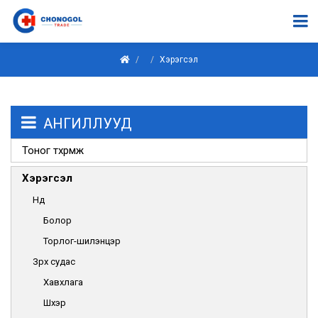
Хэрэгсэл
АНГИЛЛУУД
Тоног төхөөрөмж
Хэрэгсэл
Нүд
Болор
Торлог-шилэнцэр
Зүрх судас
Хавхлага
Шүхэр