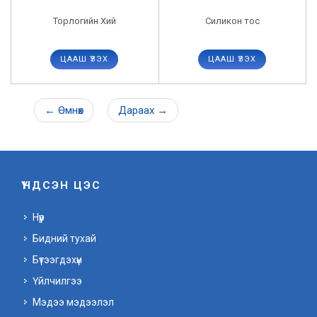
Торлогийн Хий
Силикон тос
ЦААШ ҮЗЭХ
ЦААШ ҮЗЭХ
←
Өмнөх
Дараах
→
ҮНДСЭН ЦЭС
Нүүр
Бидний тухай
Бүтээгдэхүүн
Үйлчилгээ
Мэдээ мэдээлэл