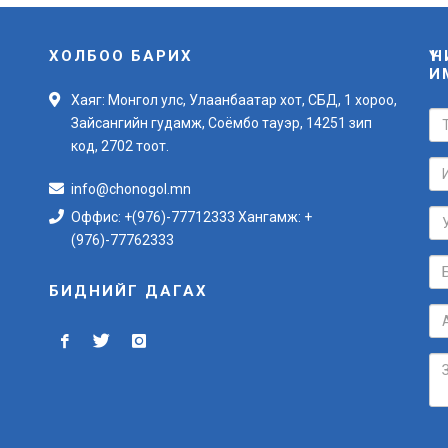
ХОЛБОО БАРИХ
Ү
И
Хаяг: Монгол улс, Улаанбаатар хот, СБД, 1 хороо,
Зайсангийн гудамж, Соёмбо тауэр, 14251 зип
код, 2702 тоот.
info@chonogol.mn
Оффис: +(976)-77712333 Хангамж: +
(976)-77762333
БИДНИЙГ ДАГАХ