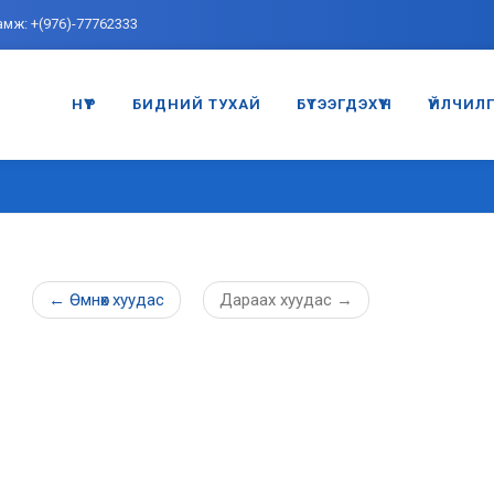
амж: +(976)-77762333
НҮҮР
БИДНИЙ ТУХАЙ
БҮТЭЭГДЭХҮҮН
ҮЙЛЧИЛ
←
Өмнөх
хуудас
Дараах
хуудас
→