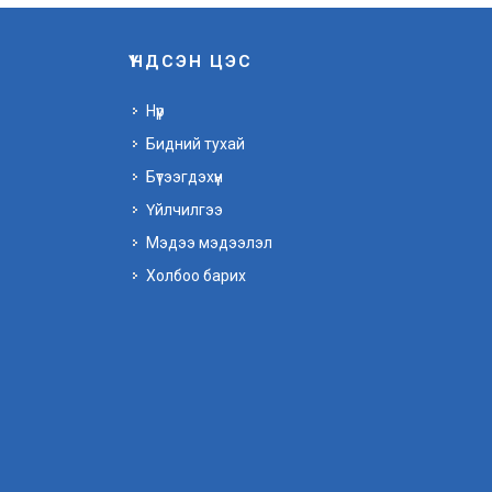
ҮНДСЭН ЦЭС
Нүүр
Бидний тухай
Бүтээгдэхүүн
Үйлчилгээ
Мэдээ мэдээлэл
Холбоо барих