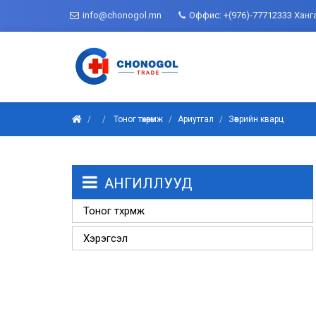
info@chonogol.mn
Оффис: +(976)-77712333 Ханг
Тоног төхөөрөмж
Ариутгал
Зөөврийн кварц
АНГИЛЛУУД
Тоног төхөөрөмж
Хэрэгсэл