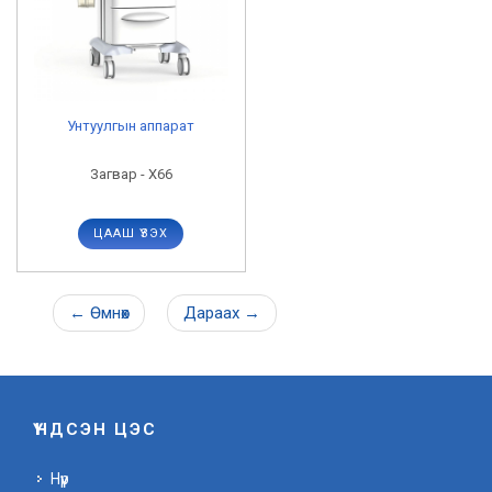
Унтуулгын аппарат
Загвар - X66
ЦААШ ҮЗЭХ
←
Өмнөх
Дараах
→
ҮНДСЭН ЦЭС
Нүүр