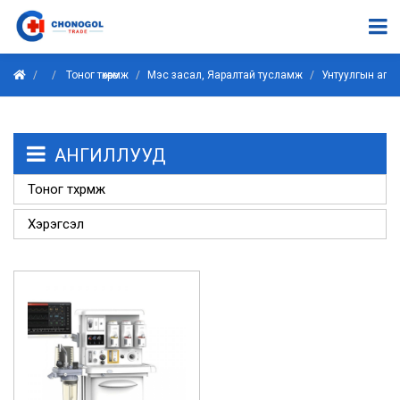
Тоног төхөөрөмж
Мэс засал, Яаралтай тусламж
Унтуулгын апп
АНГИЛЛУУД
Тоног төхөөрөмж
Хэрэгсэл