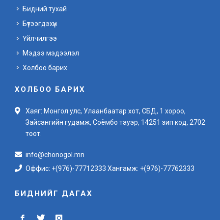
Бидний тухай
Бүтээгдэхүүн
Үйлчилгээ
Мэдээ мэдээлэл
Холбоо барих
ХОЛБОО БАРИХ
Хаяг: Монгол улс, Улаанбаатар хот, СБД, 1 хороо,
Зайсангийн гудамж, Соёмбо тауэр, 14251 зип код, 2702
тоот.
info@chonogol.mn
Оффис: +(976)-77712333 Хангамж: +(976)-77762333
БИДНИЙГ ДАГАХ