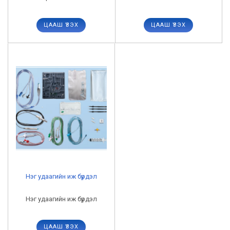
ЦААШ ҮЗЭХ
ЦААШ ҮЗЭХ
Нэг удаагийн иж бүрдэл
Нэг удаагийн иж бүрдэл
ЦААШ ҮЗЭХ