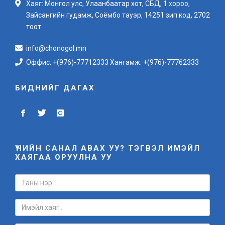
Хаяг: Монгол улс, Улаанбаатар хот, СБД, 1 хороо,
Зайсангийн гудамж, Соёмбо тауэр, 14251 зип код, 2702
тоот.
info@chonogol.mn
Оффис: +(976)-77712333 Хангамж: +(976)-77762333
БИДНИЙГ ДАГАХ
ҮНИЙН САНАЛ АВАХ УУ? ТЭГВЭЛ ИМЭЙЛ
ХАЯГАА ОРУУЛНА УУ