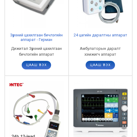
Зүрхний цахилгаан бичлэгийн
24 цагийн даралтны аппарат
аппарат - Герман
Дижитал Зүрхний цахилгаан
Амбулаторын даралт
бичлэгийн аппарат
хэмжигч аппарат
ЦААШ ҮЗЭХ
ЦААШ ҮЗЭХ