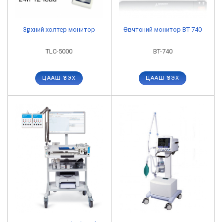
Зүрхний холтер монитор
Өвчтөний монитор BT-740
TLC-5000
BT-740
ЦААШ ҮЗЭХ
ЦААШ ҮЗЭХ