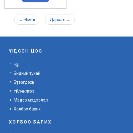
←
Өмнөх
Дараах
→
ҮНДСЭН ЦЭС
Нүүр
Бидний тухай
Бүтээгдэхүүн
Үйлчилгээ
Мэдээ мэдээлэл
Холбоо барих
ХОЛБОО БАРИХ