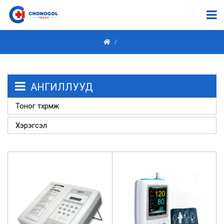
АНГИЛЛУУД
Тоног төхөөрөмж
Хэрэгсэл