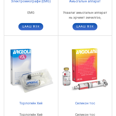
Электромиографи (EMG)
Амьсгалын аппарат
EMG
Ухаалаг амьсгалын аппарат
нь эрчимт эмчилгээ,
яаралтай тусламжийн
ЦААШ ҮЗЭХ
ЦААШ ҮЗЭХ
хэрэглээнд тохиромжтой.
Торлогийн Хий
Силикон тос
Торлогийн Хий
Силикон тос