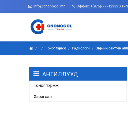
info@chonogol.mn
Оффис: +(976)-77712333 Ханг
Тоног төхөөрөмж
Радиологи
Зөөврийн рентген ап
АНГИЛЛУУД
Тоног төхөөрөмж
Хэрэгсэл