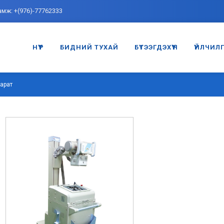
амж: +(976)-77762333
НҮҮР
БИДНИЙ ТУХАЙ
БҮТЭЭГДЭХҮҮН
ҮЙЛЧИЛ
парат