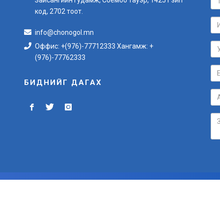
код, 2702 тоот.
info@chonogol.mn
Оффис: +(976)-77712333 Хангамж: +
(976)-77762333
БИДНИЙГ ДАГАХ
БҮХ ЭРХ ХУУЛИАР ХАМГААЛАГДСАН © 2012-2024
Вэб сайт
ыг:
Грийн софт ХХК