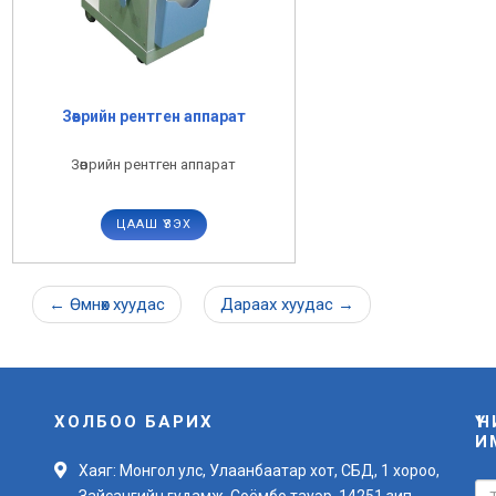
Зөөврийн рентген аппарат
Зөөврийн рентген аппарат
ЦААШ ҮЗЭХ
←
Өмнөх
хуудас
Дараах
хуудас
→
ХОЛБОО БАРИХ
Ү
И
Хаяг: Монгол улс, Улаанбаатар хот, СБД, 1 хороо,
Зайсангийн гудамж, Соёмбо тауэр, 14251 зип