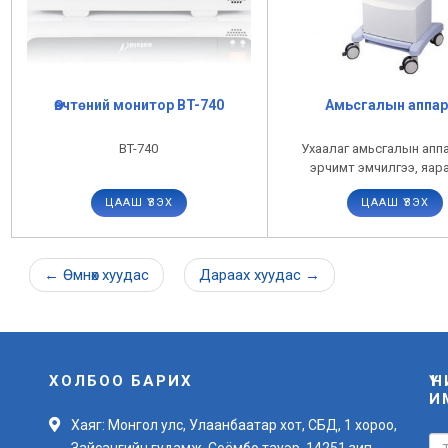
Өвчтөний монитор BT-740
Амьсгалын аппар
BT-740
Ухаалаг амьсгалын апп
эрчимт эмчилгээ, яар
тусламжийн хэрэглэ
ЦААШ ҮЗЭХ
ЦААШ ҮЗЭХ
тохиромжтой.
←
Өмнөх
хуудас
Дараах
хуудас
→
ХОЛБОО БАРИХ
Ү
И
Хаяг: Монгол улс, Улаанбаатар хот, СБД, 1 хороо,
Зайсангийн гудамж, Соёмбо тауэр, 14251 зип