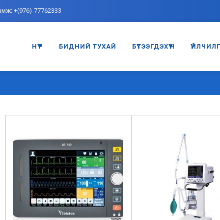
амж: +(976)-77762333
НҮҮР
БИДНИЙ ТУХАЙ
БҮТЭЭГДЭХҮҮН
ҮЙЛЧИЛ