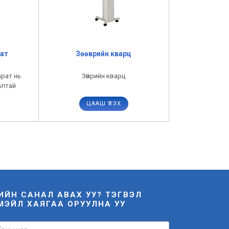
ат
Зөөврийн кварц
арат нь
Зөөврийн кварц
алтай
энд
ЦААШ ҮЗЭХ
НИЙН САНАЛ АВАХ УУ? ТЭГВЭЛ
МЭЙЛ ХАЯГАА ОРУУЛНА УУ