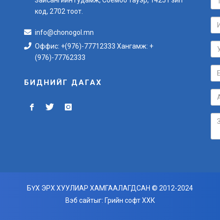
код, 2702 тоот.
info@chonogol.mn
Оффис: +(976)-77712333 Хангамж: +
(976)-77762333
БИДНИЙГ ДАГАХ
БҮХ ЭРХ ХУУЛИАР ХАМГААЛАГДСАН © 2012-2024
Вэб сайт
ыг:
Грийн софт ХХК