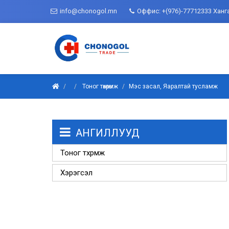
info@chonogol.mn
Оффис: +(976)-77712333 Ханг
Тоног төхөөрөмж
Мэс засал, Яаралтай тусламж
АНГИЛЛУУД
Тоног төхөөрөмж
Хэрэгсэл