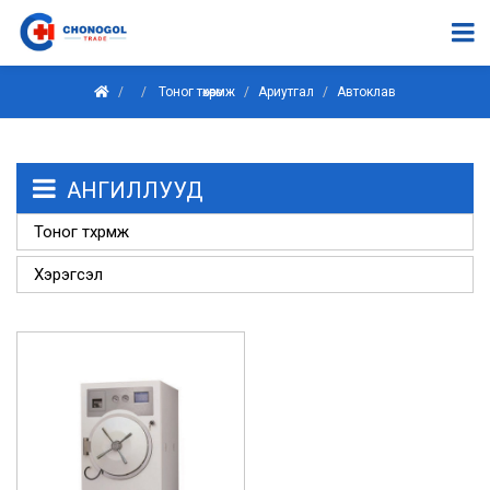
Тоног төхөөрөмж
Ариутгал
Автоклав
АНГИЛЛУУД
Тоног төхөөрөмж
Хэрэгсэл