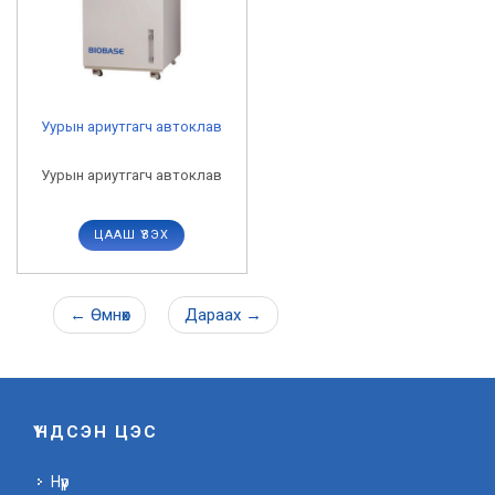
Уурын ариутгагч автоклав
Уурын ариутгагч автоклав
ЦААШ ҮЗЭХ
←
Өмнөх
Дараах
→
ҮНДСЭН ЦЭС
Нүүр