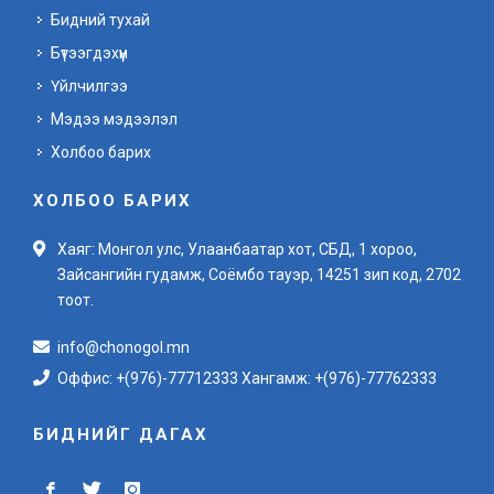
Бидний тухай
Бүтээгдэхүүн
Үйлчилгээ
Мэдээ мэдээлэл
Холбоо барих
ХОЛБОО БАРИХ
Хаяг: Монгол улс, Улаанбаатар хот, СБД, 1 хороо,
Зайсангийн гудамж, Соёмбо тауэр, 14251 зип код, 2702
тоот.
info@chonogol.mn
Оффис: +(976)-77712333 Хангамж: +(976)-77762333
БИДНИЙГ ДАГАХ