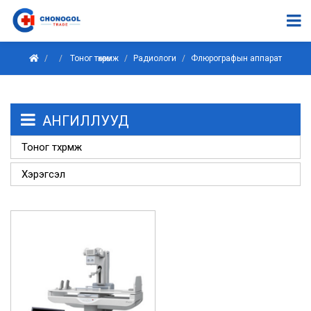
Тоног төхөөрөмж
Радиологи
Флюрографын аппарат
АНГИЛЛУУД
Тоног төхөөрөмж
Хэрэгсэл