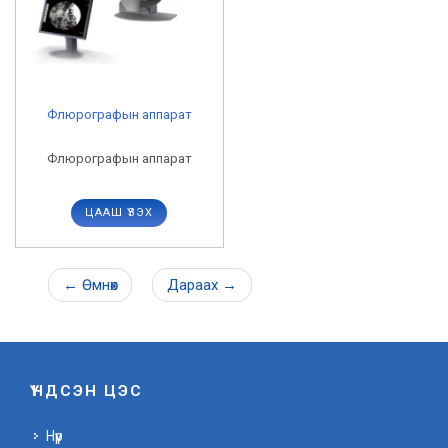
Флюрографын аппарат
Флюрографын аппарат
ЦААШ ҮЗЭХ
←
Өмнөх
Дараах
→
ҮНДСЭН ЦЭС
Нүүр