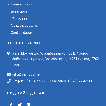
Бидний тухай
Бүтээгдэхүүн
Үйлчилгээ
Мэдээ мэдээлэл
Холбоо барих
ХОЛБОО БАРИХ
Хаяг: Монгол улс, Улаанбаатар хот, СБД, 1 хороо,
Зайсангийн гудамж, Соёмбо тауэр, 14251 зип код, 2702
тоот.
info@chonogol.mn
Оффис: +(976)-77712333 Хангамж: +(976)-77762333
БИДНИЙГ ДАГАХ