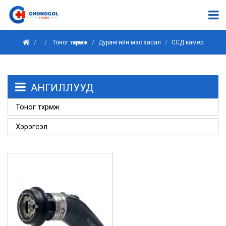
Тоног төхөөрөмж
Дурангийн мэс засал
ССД камер
АНГИЛЛУУД
Тоног төхөөрөмж
Хэрэгсэл