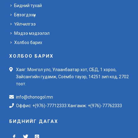
Бидний тухай
Бүтээгдэхүүн
Үйлчилгээ
Мэдээ мэдээлэл
Холбоо барих
ХОЛБОО БАРИХ
Хаяг: Монгол улс, Улаанбаатар хот, СБД, 1 хороо,
Зайсангийн гудамж, Соёмбо тауэр, 14251 зип код, 2702
тоот.
info@chonogol.mn
Оффис: +(976)-77712333 Хангамж: +(976)-77762333
БИДНИЙГ ДАГАХ