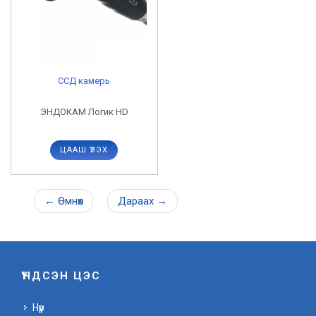
CCД камерь
ЭНДОКАМ Логик HD
ЦААШ ҮЗЭХ
←
Өмнөх
Дараах
→
ҮНДСЭН ЦЭС
Нүүр