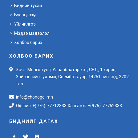
Бидний тухай
Бүтээгдэхүүн
Үйлчилгээ
Мэдээ мэдээлэл
Холбоо барих
ХОЛБОО БАРИХ
Хаяг: Монгол улс, Улаанбаатар хот, СБД, 1 хороо,
Зайсангийн гудамж, Соёмбо тауэр, 14251 зип код, 2702
тоот.
info@chonogol.mn
Оффис: +(976)-77712333 Хангамж: +(976)-77762333
БИДНИЙГ ДАГАХ