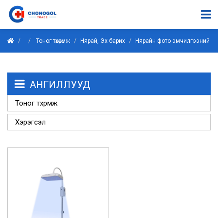
Тоног төхөөрөмж
Нярай, Эх барих
Нярайн фото эмчилгээний гэ
АНГИЛЛУУД
Тоног төхөөрөмж
Хэрэгсэл