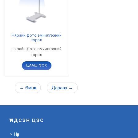
Нярайн фото эмчилгээний
гэрэл
Нярайн фото эмчилгээний
гэрэл
ЦААШ ҮЗЭХ
←
Өмнөх
Дараах
→
ҮНДСЭН ЦЭС
Нүүр