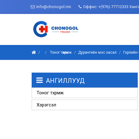
info@chonogol.mn
Оффис: +(976)-77712333 Ханг
Тоног төхөөрөмж
Дурангийн мэс засал
Гэрлийн 
АНГИЛЛУУД
Тоног төхөөрөмж
Хэрэгсэл