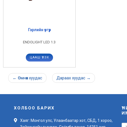
Гэрлийн үүсгүүр
ENDOLIGHT LED 1.3
ЦААШ ҮЗЭХ
←
Өмнөх
хуудас
Дараах
хуудас
→
ХОЛБОО БАРИХ
Ү
И
Хаяг: Монгол улс, Улаанбаатар хот, СБД, 1 хороо,
Зайсангийн гудамж, Соёмбо тауэр, 14251 зип