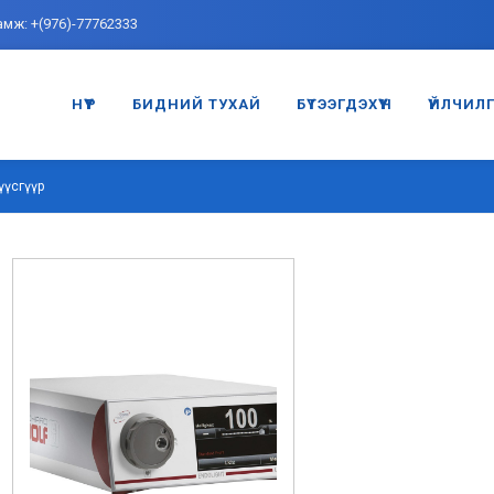
амж: +(976)-77762333
НҮҮР
БИДНИЙ ТУХАЙ
БҮТЭЭГДЭХҮҮН
ҮЙЛЧИЛ
үүсгүүр