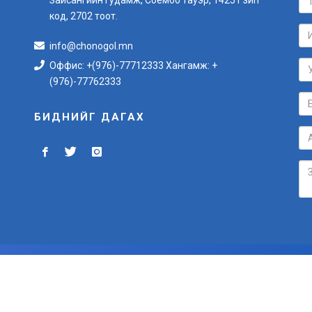
код, 2702 тоот.
info@chonogol.mn
Оффис: +(976)-77712333 Хангамж: +
(976)-77762333
БИДНИЙГ ДАГАХ
БҮХ ЭРХ ХУУЛИАР ХАМГААЛАГДСАН © 2012-2024
Вэб сайт
ыг:
Грийн софт ХХК